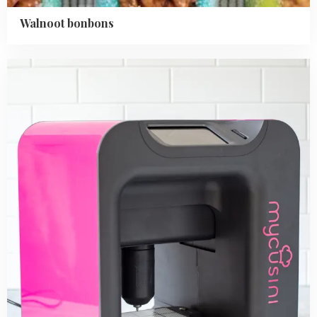
Walnoot bonbons
Read
more
about
Stap
voor
stap
review:
MyCusini
3D
chocoladeprinter
2.0