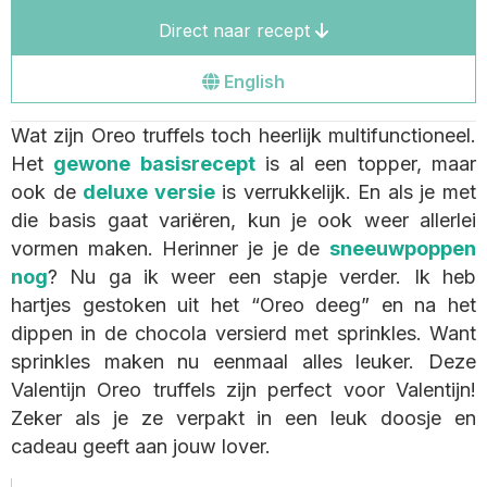
Direct naar recept
Go
English
to
Wat zijn Oreo truffels toch heerlijk multifunctioneel.
the
Het
gewone basisrecept
is al een topper, maar
english
ook de
deluxe versie
is verrukkelijk. En als je met
site
die basis gaat variëren, kun je ook weer allerlei
vormen maken. Herinner je je de
sneeuwpoppen
nog
? Nu ga ik weer een stapje verder. Ik heb
hartjes gestoken uit het “Oreo deeg” en na het
dippen in de chocola versierd met sprinkles. Want
sprinkles maken nu eenmaal alles leuker. Deze
Valentijn Oreo truffels zijn perfect voor Valentijn!
Zeker als je ze verpakt in een leuk doosje en
cadeau geeft aan jouw lover.