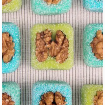
about
Walnoot
bonbons