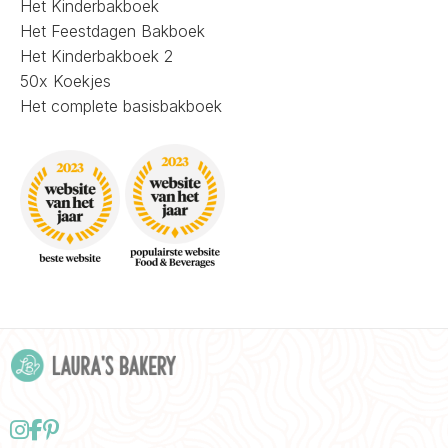
Het Kinderbakboek
Het Feestdagen Bakboek
Het Kinderbakboek 2
50x Koekjes
Het complete basisbakboek
Follow
Delen
Delen