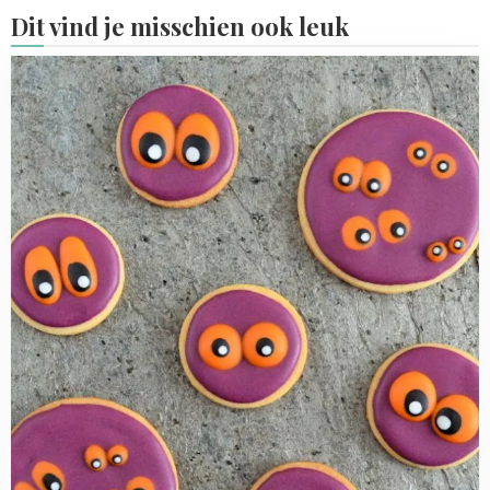
Dit vind je misschien ook leuk
Read
more
about
Monster
ogen
koekjes