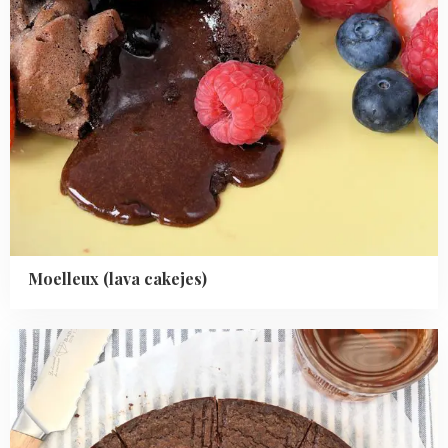
Moelleux (lava cakejes)
Read
more
about
Chocolade
boterkoek