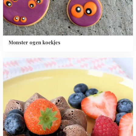
Monster ogen koekjes
Read
more
about
Moelleux
(lava
cakejes)