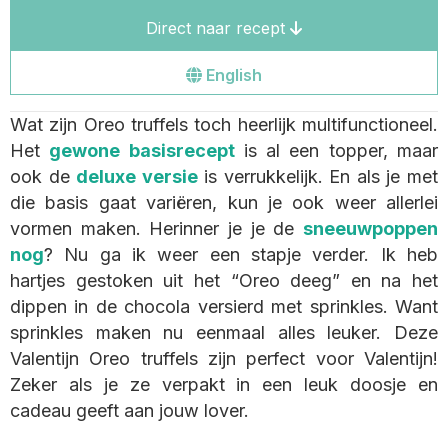
Direct naar recept
Go
English
to
Wat zijn Oreo truffels toch heerlijk multifunctioneel.
the
Het
gewone basisrecept
is al een topper, maar
english
ook de
deluxe versie
is verrukkelijk. En als je met
site
die basis gaat variëren, kun je ook weer allerlei
vormen maken. Herinner je je de
sneeuwpoppen
nog
? Nu ga ik weer een stapje verder. Ik heb
hartjes gestoken uit het “Oreo deeg” en na het
dippen in de chocola versierd met sprinkles. Want
sprinkles maken nu eenmaal alles leuker. Deze
Valentijn Oreo truffels zijn perfect voor Valentijn!
Zeker als je ze verpakt in een leuk doosje en
cadeau geeft aan jouw lover.