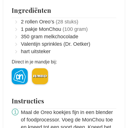
Ingrediënten
2
rollen Oreo’s
(28 stuks)
1
pakje MonChou
(100 gram)
350
gram
melkchocolade
Valentijn sprinkles
(Dr. Oetker)
hart uitsteker
Direct in je mandje bij:
Instructies
Maal de Oreo koekjes fijn in een blender
of foodprocessor. Voeg de MonChou toe
en kneed tot een soort deeg. Kneed het