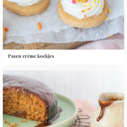
Pasen crème koekjes
Read
more
about
Sticky
toffee
cake