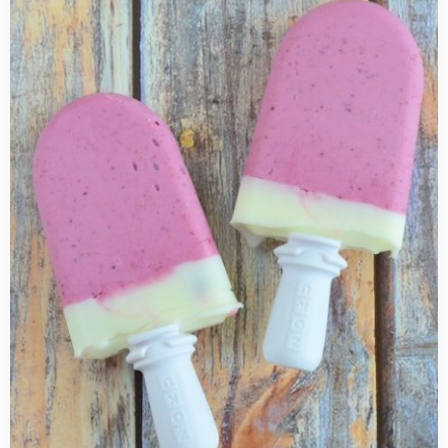
more
about
Bosbessen
yoghurt
ijsjes