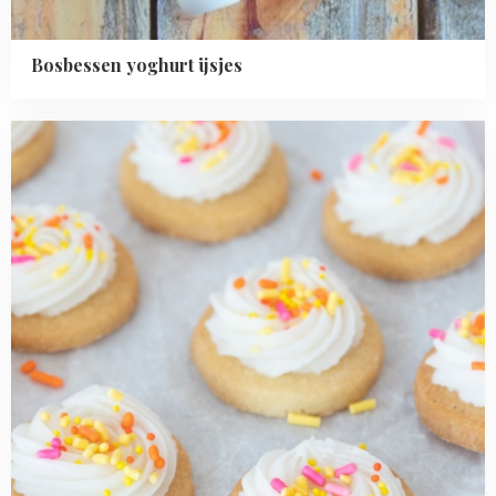
Bosbessen yoghurt ijsjes
Read
more
about
Pasen
crème
koekjes