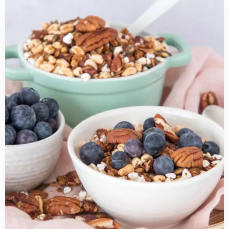
more
about
Pecannoten
granola
met
gepofte
granen