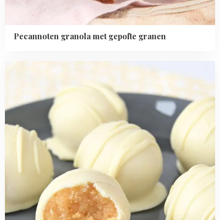
Pecannoten granola met gepofte granen
Read
more
about
Lemon
curd
cake
truffels