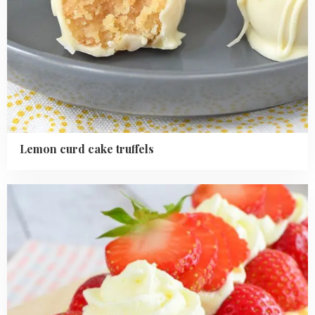
Lemon curd cake truffels
Read
more
about
Aardbeienslof