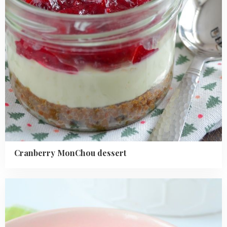
Cranberry MonChou dessert
Read
more
about
Chocolade