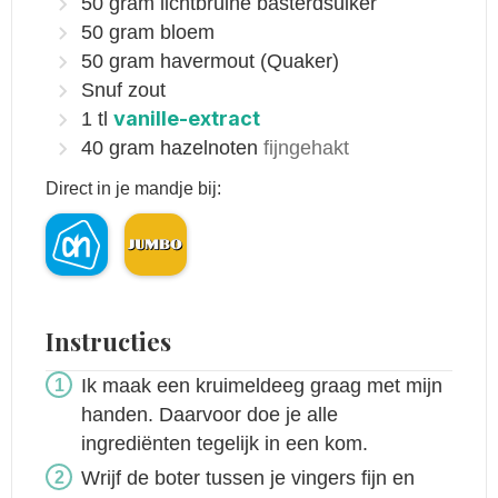
50
gram
lichtbruine basterdsuiker
50
gram
bloem
50
gram
havermout
(Quaker)
Snuf zout
vanille-extract
1
tl
40
gram
hazelnoten
fijngehakt
Direct in je mandje bij:
Instructies
Ik maak een kruimeldeeg graag met mijn
handen. Daarvoor doe je alle
ingrediënten tegelijk in een kom.
Wrijf de boter tussen je vingers fijn en