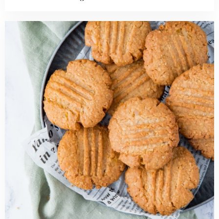
Read
more
about
Citroen-
gember
havermoutkoeken