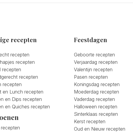
ige recepten
Feestdagen
recht recepten
Geboorte recepten
lhapjes recepten
Verjaardag recepten
 recepten
Valentijn recepten
gerecht recepten
Pasen recepten
n recepten
Koningsdag recepten
jt en Lunch recepten
Moederdag recepten
n en Dips recepten
Vaderdag recepten
en en Quiches recepten
Halloween recepten
Sinterklaas recepten
zoenen
Kerst recepten
 recepten
Oud en Nieuw recepten