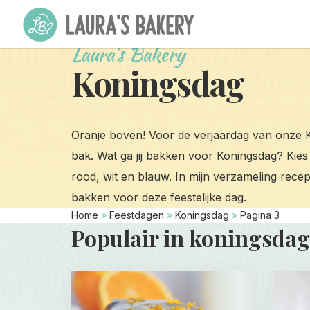
Laura's Bakery
Koningsdag
Oranje boven! Voor de verjaardag van onze K
bak. Wat ga jij bakken voor Koningsdag? Kies 
rood, wit en blauw. In mijn verzameling recep
bakken voor deze feestelijke dag.
Home
»
Feestdagen
»
Koningsdag
»
Pagina 3
Populair in koningsdag
Read
Read
more
more