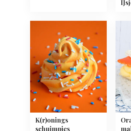
IJs
Read
Read
more
more
about
about
K(r)onings
Oranje
schuimpjes
tompo
maken
K(r)onings
Or
schuimpjes
ma