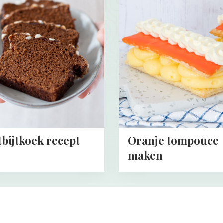
about
tkoek
Oranje
tompouce
maken
bijtkoek recept
Oranje tompouce
maken