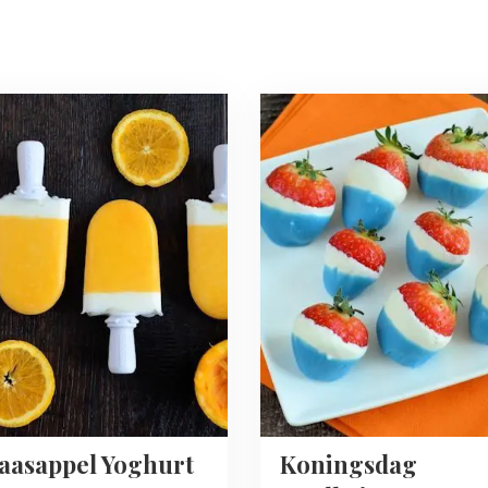
Read
more
about
appel
Koningsdag
t
aardbeien
aasappel Yoghurt
Koningsdag