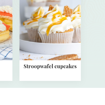
about
Stroopwafel
cupcakes
Stroopwafel cupcakes