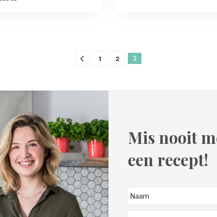
3
1
2
Mis nooit m
een recept!