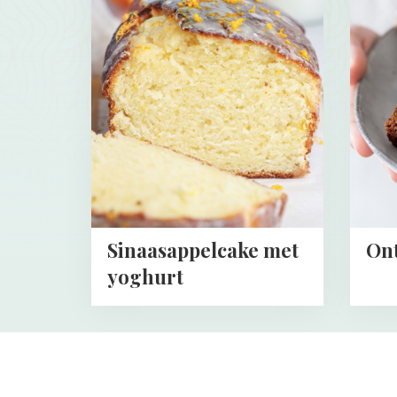
about
about
Sinaasappelcake
Ontbij
met
recept
yoghurt
Sinaasappelcake met
Ont
yoghurt