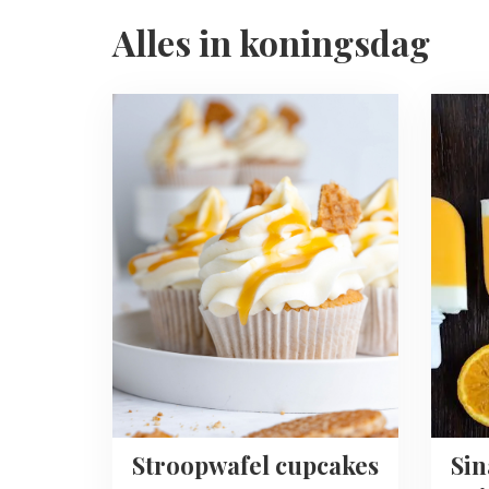
Alles in koningsdag
Read
Read
more
more
about
about
Stroopwafel
Sinaas
cupcakes
Yoghur
IJsjes
Stroopwafel cupcakes
Sin