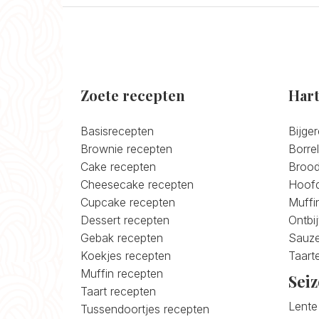
Zoete recepten
Hart
Basisrecepten
Bijge
Brownie recepten
Borre
Cake recepten
Brood
Cheesecake recepten
Hoofd
Cupcake recepten
Muffi
Dessert recepten
Ontbi
Gebak recepten
Sauze
Koekjes recepten
Taart
Muffin recepten
Sei
Taart recepten
Lente
Tussendoortjes recepten