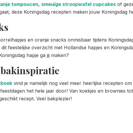
ranje tompoucen
,
smeuïge stroopwafel cupcakes
of geze
in gaat, deze Koningsdag recepten maken jouw Koningsdag h
ks
borrelhapjes en oranje snacks onmisbaar tijdens Koningsda
n dit feestelijke overzicht met Hollandse hapjes en Koningsda
 Koningsdag hapje ga jij maken?
g
bakinspiratie
kboek
vind je namelijk nog veel meer heerlijke recepten om
eestdagen het hele jaar door! Van koekjes en brownies tot 
geschikt recept. Veel bakplezier!