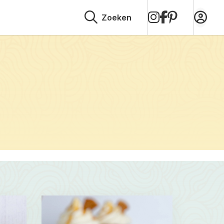
op
op
op
Zoeken
Instagram
Facebook
Pinterest
Read
more