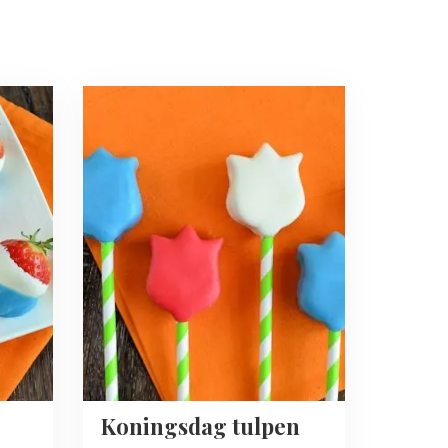
Read
more
about
Koningsdag
tulpen
pops
Koningsdag tulpen