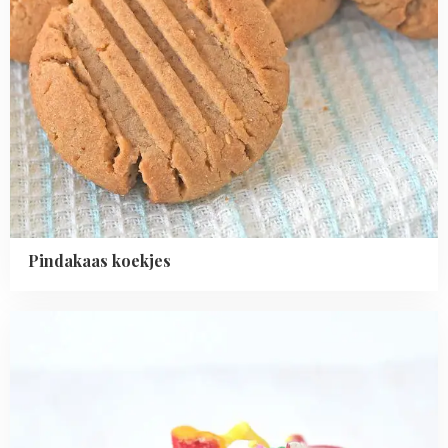
Pindakaas koekjes
Read
more
about
Zelf
gekleurde
schuimpjes