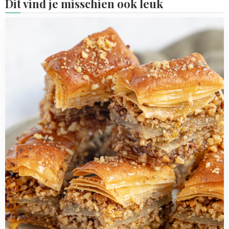
Dit vind je misschien ook leuk
Read
more
about
Baklava
maken