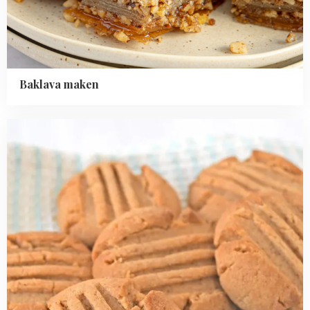
Baklava maken
Read
more
about
Pindakaas
koekjes