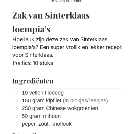
5
van
3
stemmen
Zak van Sinterklaas
loempia’s
Hoe leuk zijn deze zak van Sinterklaas
loempia’s? Een super vrolijk en lekker recept
voor Sinterklaas.
Porties:
10
stuks
Ingrediënten
10
vellen
filodeeg
150
gram
kipfilet
(in blokjes/reepjes)
250
gram
Chinese wokgroenten
50
gram
mihoen
peper, zout, knoflook