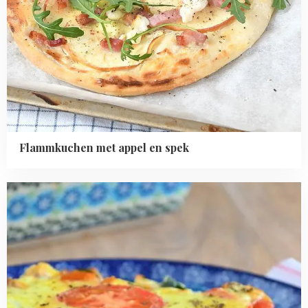
Flammkuchen met appel en spek
Read
more
about
Honig
groente
lasagne