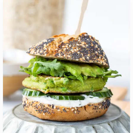
more
about
Vegetarische
groene
havermoutburger