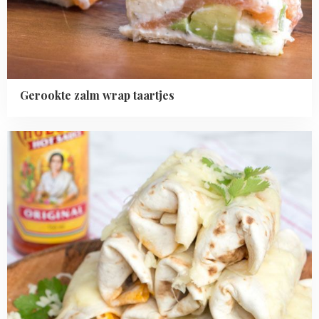
Gerookte zalm wrap taartjes
Read
more
about
Mini
burrito
hapjes