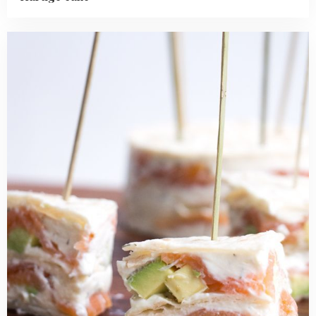
Read
more
about
Gerookte
zalm
wrap
taartjes