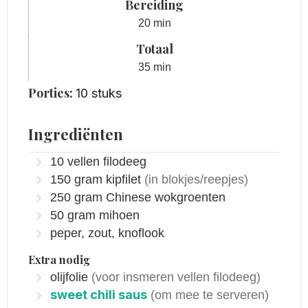
Bereiding
minuten
20
min
Totaal
minuten
35
min
Porties:
10
stuks
Ingrediënten
10
vellen
filodeeg
150
gram
kipfilet
(in blokjes/reepjes)
250
gram
Chinese wokgroenten
50
gram
mihoen
peper, zout, knoflook
Extra nodig
olijfolie
(voor insmeren vellen filodeeg)
sweet chili saus
(om mee te serveren)