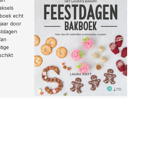
aksels
boek echt
 jaar door
stdagen
Van
tige
schikt