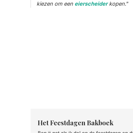
kiezen om een
eierscheider
kopen.
Het Feestdagen Bakboek
Ben jij net als ik dol op de feestdagen en 