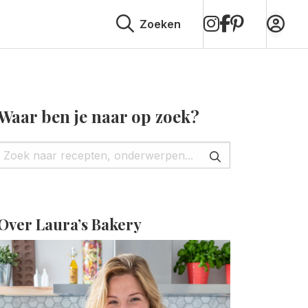
op
op
op
Zoeken
Instagram
Facebook
Pinterest
Waar ben je naar op zoek?
Over Laura’s Bakery