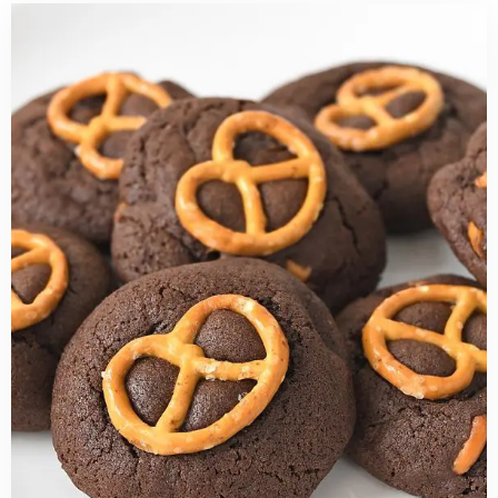
Read
more
about
Chocolade-
pretzel
koekjes