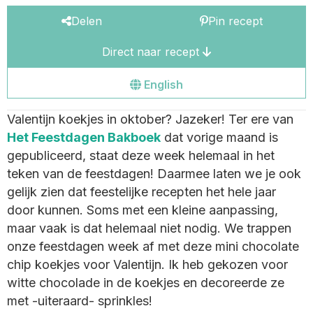
Delen
Pin recept
Direct naar recept
Go
English
to
Valentijn koekjes in oktober? Jazeker! Ter ere van
the
Het Feestdagen Bakboek
dat vorige maand is
english
gepubliceerd, staat deze week helemaal in het
site
teken van de feestdagen! Daarmee laten we je ook
gelijk zien dat feestelijke recepten het hele jaar
door kunnen. Soms met een kleine aanpassing,
maar vaak is dat helemaal niet nodig. We trappen
onze feestdagen week af met deze mini chocolate
chip koekjes voor Valentijn. Ik heb gekozen voor
witte chocolade in de koekjes en decoreerde ze
met -uiteraard- sprinkles!