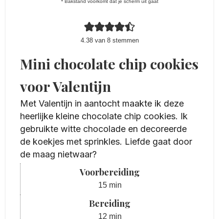
* Bakstand voorkomt dat je scherm uit gaat
4.38
van
8
stemmen
Mini chocolate chip cookies
voor Valentijn
Met Valentijn in aantocht maakte ik deze
heerlijke kleine chocolate chip cookies. Ik
gebruikte witte chocolade en decoreerde
de koekjes met sprinkles. Liefde gaat door
de maag nietwaar?
Voorbereiding
minuten
15
min
Bereiding
minuten
12
min