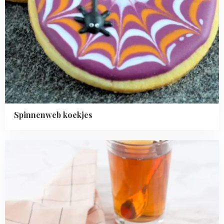
Spinnenweb koekjes
Read
more
about
Witte
chocolade
blondies
met