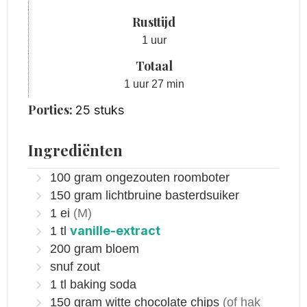
Rusttijd
uur
1
uur
Totaal
uur
minuten
1
uur
27
min
Porties:
25
stuks
Ingrediënten
100
gram
ongezouten roomboter
150
gram
lichtbruine basterdsuiker
1
ei
(M)
vanille-extract
1
tl
200
gram
bloem
snuf zout
1
tl
baking soda
150
gram
witte chocolate chips
(of hak