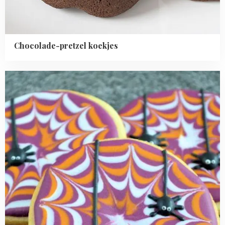
Chocolade-pretzel koekjes
Read
more
about
Spinnenweb
koekjes