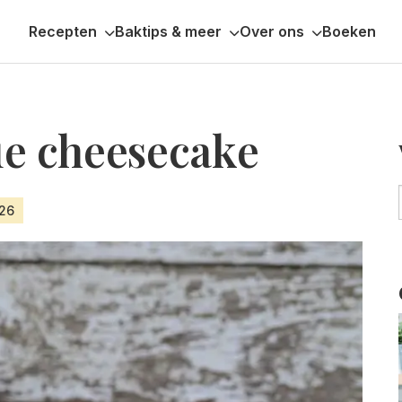
Recepten
Baktips & meer
Over ons
Boeken
e cheesecake
026