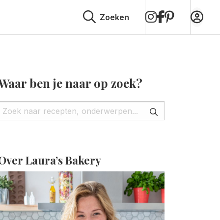
op
op
op
Zoeken
Instagram
Facebook
Pinterest
Waar ben je naar op zoek?
Over Laura’s Bakery