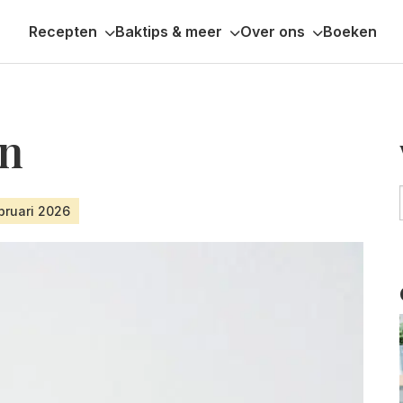
Recepten
Baktips & meer
Over ons
Boeken
en
bruari 2026