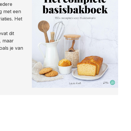
iedere
ag met een
aties. Het
vat dit
, maar
als je van