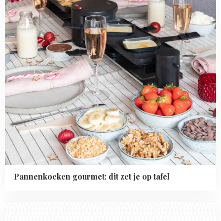
je
op
tafel
Pannenkoeken gourmet: dit zet je op tafel
Read
more