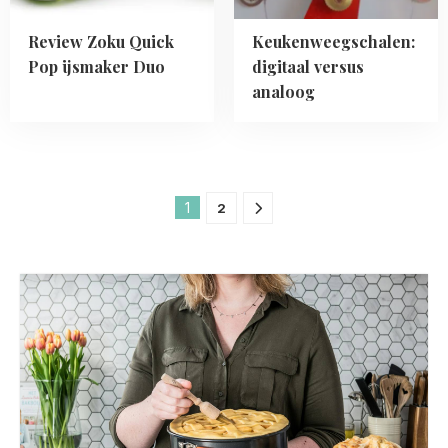
Review Zoku Quick
Keukenweegschalen:
Pop ijsmaker Duo
digitaal versus
analoog
1
2