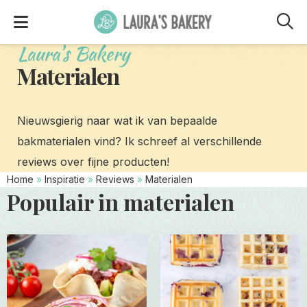
M
Laura's Bakery
Materialen
Nieuwsgierig naar wat ik van bepaalde
bakmaterialen vind? Ik schreef al verschillende
reviews over fijne producten!
Home
»
Inspiratie
»
Reviews
»
Materialen
Populair in materialen
Read
Read
more
more
about
about
Tortilla
Wafels