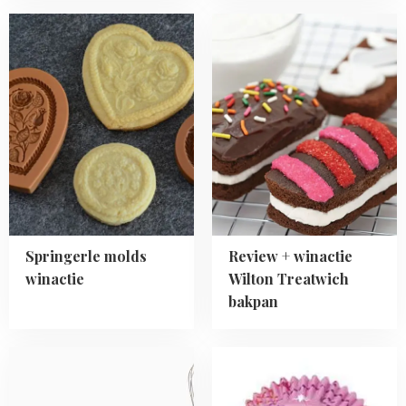
Read
Read
more
more
about
about
Springerle
Review
molds
+
winactie
winactie
Wilton
Treatwich
bakpan
Springerle molds
Review + winactie
winactie
Wilton Treatwich
bakpan
Read
Read
more
more
about
about