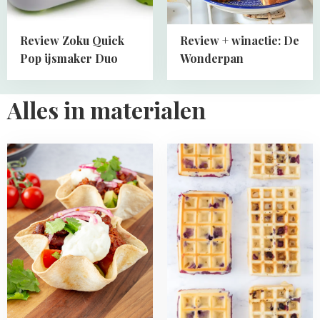
Review Zoku Quick
Review + winactie: De
Pop ijsmaker Duo
Wonderpan
Alles in materialen
Read
Read
more
more
about
about
Tortilla
Wafels
taco
bakken
bowl
in
een
wafelijzer
of
de