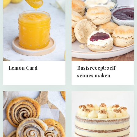
about
about
Lemon
Basisrecept:
Curd
zelf
scones
maken
Lemon Curd
Basisrecept: zelf
scones maken
Read
Read
more
more
about
about
Snelle
Carrot
cinnamon
cake
rolls