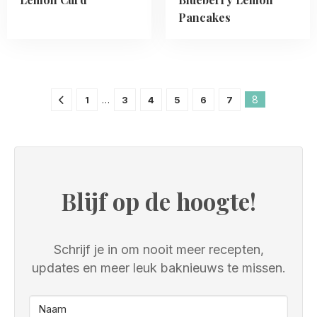
Pancakes
…
8
1
3
4
5
6
7
Blijf op de hoogte!
Schrijf je in om nooit meer recepten,
updates en meer leuk baknieuws te missen.