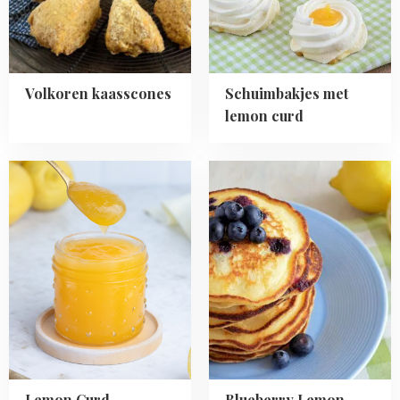
Volkoren kaasscones
Schuimbakjes met
lemon curd
Read
Read
more
more
about
about
Lemon
Blueberry
Curd
Lemon
Pancakes
Lemon Curd
Blueberry Lemon