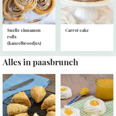
(kaneelbroodjes)
Snelle cinnamon
Carrot cake
rolls
(kaneelbroodjes)
Alles in paasbrunch
Read
Read
more
more
about
about
Volkoren
Schuimbakjes
kaasscones
met
lemon
curd