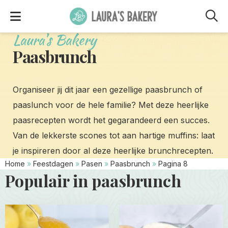
M
Laura's Bakery
Paasbrunch
Organiseer jij dit jaar een gezellige paasbrunch of
paaslunch voor de hele familie? Met deze heerlijke
paasrecepten wordt het gegarandeerd een succes.
Van de lekkerste scones tot aan hartige muffins: laat
je inspireren door al deze heerlijke brunchrecepten.
Home
»
Feestdagen
»
Pasen
»
Paasbrunch
»
Pagina 8
Populair in paasbrunch
Read
Read
more
more