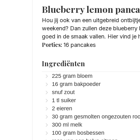
Blueberry lemon panca
Hou jij ook van een uitgebreid ontbijtje
weekend? Dan zullen deze blueberry
goed in de smaak vallen. Hier vind je 
Porties:
16
pancakes
Ingrediënten
225
gram
bloem
16
gram
bakpoeder
snuf zout
1
tl
suiker
2
eieren
30
gram
gesmolten ongezouten ro
300
ml
melk
100
gram
bosbessen