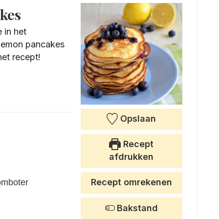
kes
 in het
 lemon pancakes
het recept!
Opslaan
Recept
afdrukken
Recept omrekenen
omboter
Bakstand