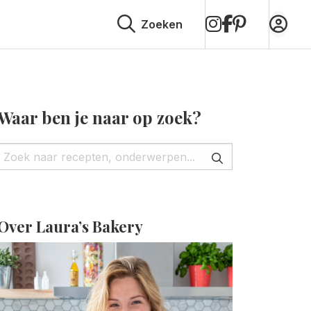
op
op
op
Zoeken
Instagram
Facebook
Pinterest
Waar ben je naar op zoek?
Over Laura’s Bakery