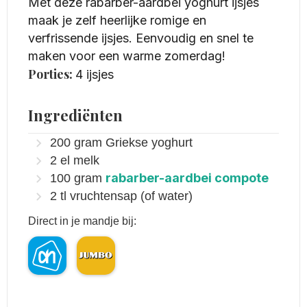
Met deze rabarber-aardbei yoghurt ijsjes
maak je zelf heerlijke romige en
verfrissende ijsjes. Eenvoudig en snel te
maken voor een warme zomerdag!
Porties:
4
ijsjes
Ingrediënten
200
gram
Griekse yoghurt
2
el
melk
rabarber-aardbei compote
100
gram
2
tl
vruchtensap (of water)
Direct in je mandje bij: