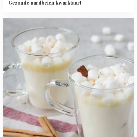
Gezonde aardbeien kwarktaart
Read
more
about
Warme
witte
chocolademelk