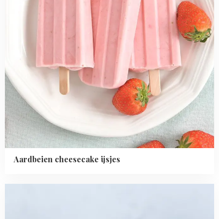
Aardbeien cheesecake ijsjes
Read
more
about