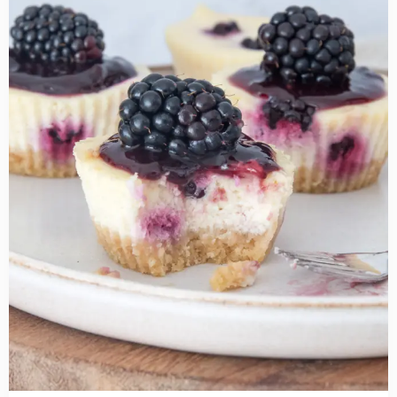
Mini
bramen
cheesecakes