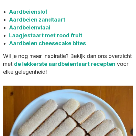
Aardbeienslof
Aardbeien zandtaart
Aardbeienvlaai
Laagjestaart met rood fruit
Aardbeien cheesecake bites
Wil je nog meer inspiratie? Bekijk dan ons overzicht
met
de lekkerste aardbeientaart recepten
voor
elke gelegenheid!