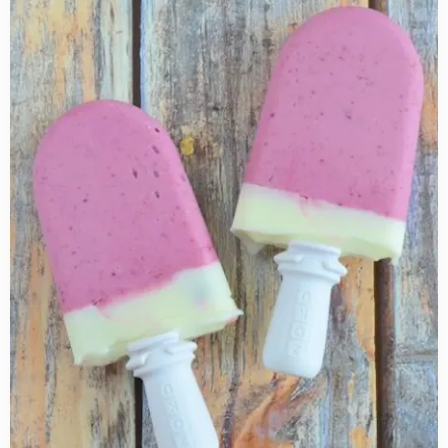
more
about
Bosbessen
yoghurt
ijsjes