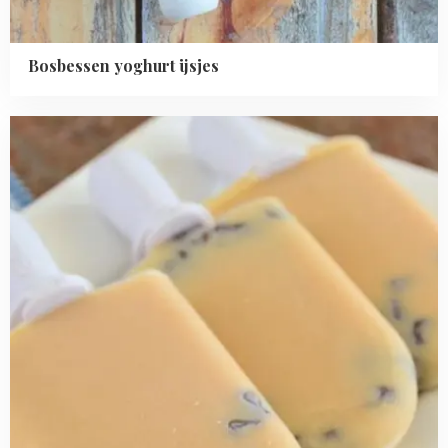
Bosbessen yoghurt ijsjes
Read
more
about
Cookie
dough
ijsjes