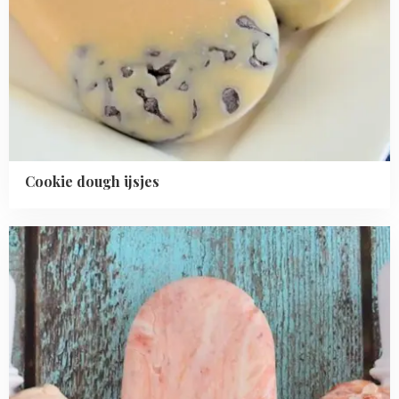
Cookie dough ijsjes
Read
more
about
Rabarber-
aardbei
yoghurt
ijsjes