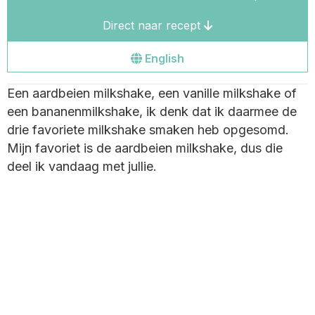
Direct naar recept
Go
English
to
Een aardbeien milkshake, een vanille milkshake of
the
een bananenmilkshake, ik denk dat ik daarmee de
english
drie favoriete milkshake smaken heb opgesomd.
site
Mijn favoriet is de aardbeien milkshake, dus die
deel ik vandaag met jullie.