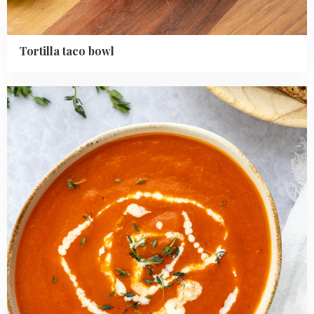
Tortilla taco bowl
Read
more
about
Italiaanse
tomatensoep
maken