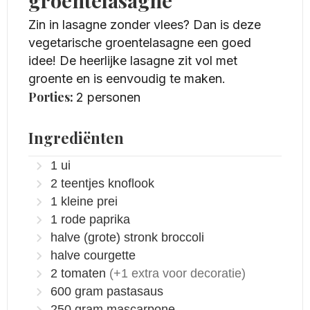
groentelasagne
Zin in lasagne zonder vlees? Dan is deze
vegetarische groentelasagne een goed
idee! De heerlijke lasagne zit vol met
groente en is eenvoudig te maken.
Porties:
2
personen
Ingrediënten
1
ui
2
teentjes knoflook
1
kleine prei
1
rode paprika
halve
(grote) stronk broccoli
halve courgette
2
tomaten
(+1 extra voor decoratie)
600
gram
pastasaus
250
gram
mascarpone