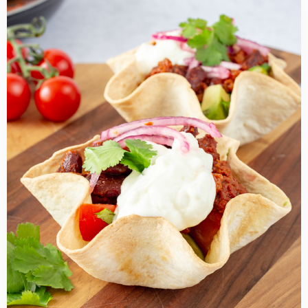
more
about
Tortilla
taco
bowl