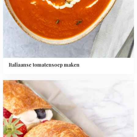
Italiaanse tomatensoep maken
Read
more
about
Makkelijk
bladerdeeg
gebakje
met
vers