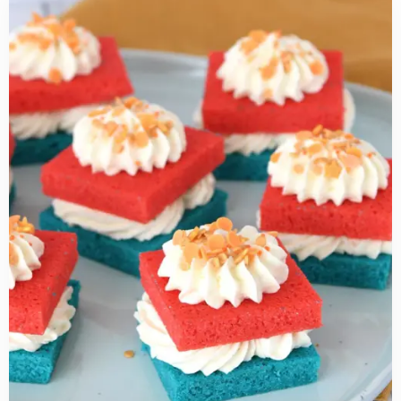
more
about
Koningsdag
plaatcake