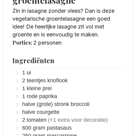
groentelasagne
Zin in lasagne zonder vlees? Dan is deze
vegetarische groentelasagne een goed
idee! De heerlijke lasagne zit vol met
groente en is eenvoudig te maken.
Porties:
2
personen
Ingrediënten
1
ui
2
teentjes knoflook
1
kleine prei
1
rode paprika
halve
(grote) stronk broccoli
halve courgette
2
tomaten
(+1 extra voor decoratie)
600
gram
pastasaus
250
gram
mascarpone