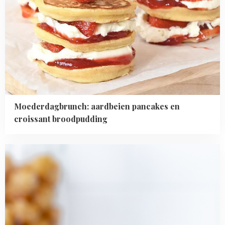
Moederdagbrunch: aardbeien pancakes en
croissant broodpudding
Read
more
about
Mini
karamel
slofjes
met