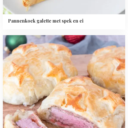
Pannenkoek galette met spek en ei
Read
more
about
Mini
beef
wellington