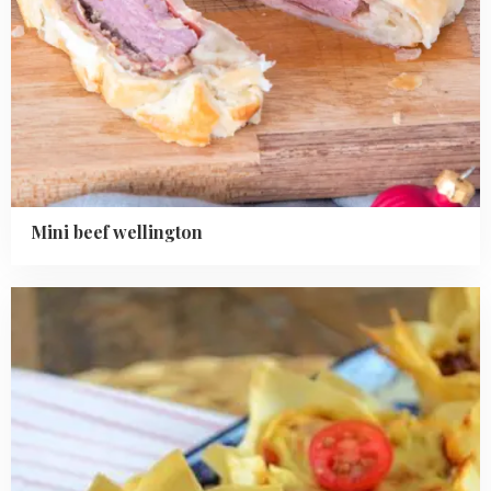
Mini beef wellington
Read
more
about
Italiaanse
filodeeg
quiches