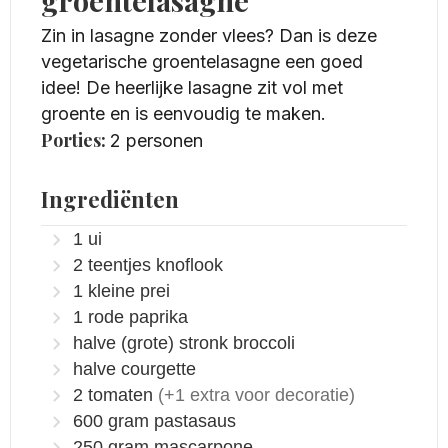
groentelasagne
Zin in lasagne zonder vlees? Dan is deze
vegetarische groentelasagne een goed
idee! De heerlijke lasagne zit vol met
groente en is eenvoudig te maken.
Porties:
2
personen
Ingrediënten
1
ui
2
teentjes knoflook
1
kleine prei
1
rode paprika
halve
(grote) stronk broccoli
halve courgette
2
tomaten
(+1 extra voor decoratie)
600
gram
pastasaus
250
gram
mascarpone