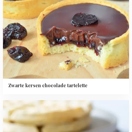
Zwarte kersen chocolade tartelette
Read
more
about
Wafels
en