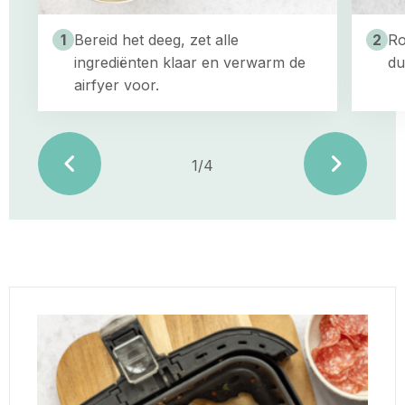
alle
dun
ingrediënten
uit
1
Bereid het deeg, zet alle
2
Ro
klaar
en
ingrediënten klaar en verwarm de
du
en
beleg
airfyer voor.
verwarm
dun
de
met
airfyer
tomaten
voor.
1/4
vorige
volge