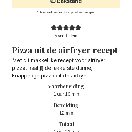
Bakstand
* Bakstand voorkomt dat je scherm uit gaat
5
van 1 stem
Pizza uit de airfryer recept
Met dit makkelijke recept voor airfryer
pizza, haal jij de lekkerste dunne,
knapperige pizza uit de airfryer.
Voorbereiding
uur
minuten
1
uur
10
min
Bereiding
minuten
12
min
Totaal
uur
minuten
1
uur
22
min