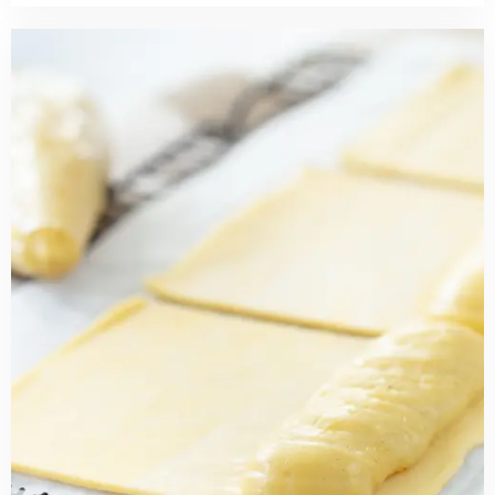
Read
more
about
Basisrecept:
kaasragout