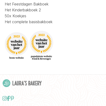
Het Feestdagen Bakboek
Het Kinderbakboek 2
50x Koekjes
Het complete basisbakboek
Follow
Delen
Delen