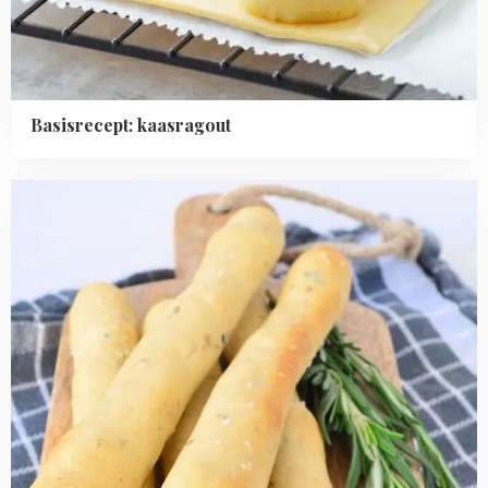
Basisrecept: kaasragout
Read
more
about
Rozemarijn
broodstokjes