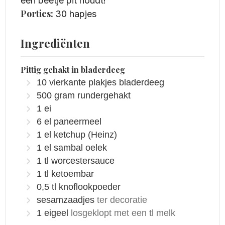
een beetje pit houdt!
Porties:
30
hapjes
Ingrediënten
Pittig gehakt in bladerdeeg
10
vierkante plakjes bladerdeeg
500
gram
rundergehakt
1
ei
6
el
paneermeel
1
el
ketchup
(Heinz)
1
el
sambal oelek
1
tl
worcestersauce
1
tl
ketoembar
0,5
tl
knoflookpoeder
sesamzaadjes
ter decoratie
1
eigeel
losgeklopt met een tl melk