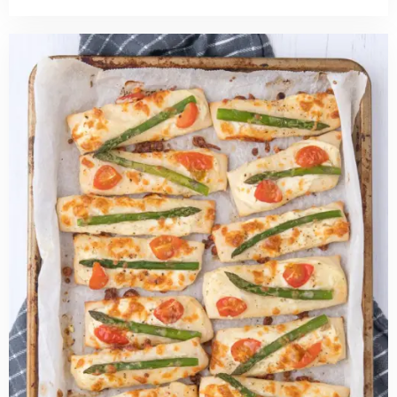
Read
more
about
Asperge-
tomaat
flammkuchen