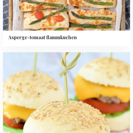
Asperge-tomaat flammkuchen
Read
more
about
Mini
cheeseburgers