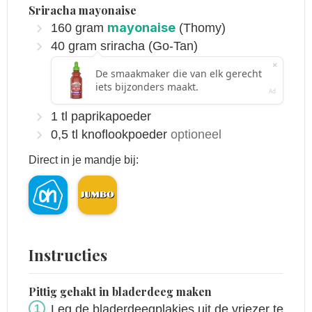
Sriracha mayonaise
mayonaise
160
gram
(Thomy)
40
gram
sriracha
(Go-Tan)
1
tl
paprikapoeder
0,5
tl
knoflookpoeder
optioneel
Direct in je mandje bij:
Instructies
Pittig gehakt in bladerdeeg maken
Leg de bladerdeegplakjes uit de vriezer te