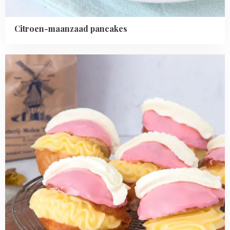
Citroen-maanzaad pancakes
Read
more
about
Tompouce
oliebollen