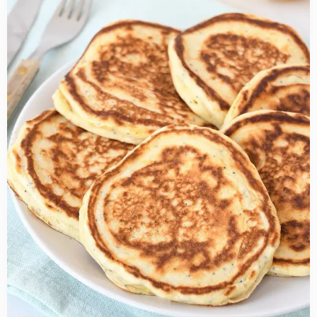
more
about
Citroen-
maanzaad
pancakes