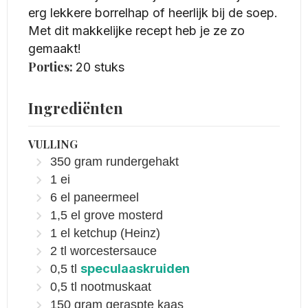
erg lekkere borrelhap of heerlijk bij de soep.
Met dit makkelijke recept heb je ze zo
gemaakt!
Porties:
20
stuks
Ingrediënten
VULLING
350
gram
rundergehakt
1
ei
6
el
paneermeel
1,5
el
grove mosterd
1
el
ketchup
(Heinz)
2
tl
worcestersauce
speculaaskruiden
0,5
tl
0,5
tl
nootmuskaat
150
gram
geraspte kaas