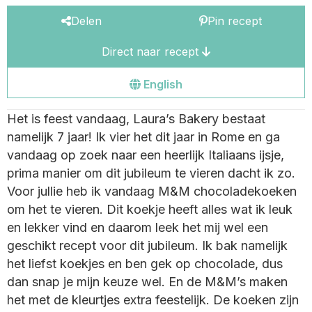
Delen
Pin recept
Direct naar recept
Go
English
to
Het is feest vandaag, Laura’s Bakery bestaat
the
namelijk 7 jaar! Ik vier het dit jaar in Rome en ga
english
vandaag op zoek naar een heerlijk Italiaans ijsje,
site
prima manier om dit jubileum te vieren dacht ik zo.
Voor jullie heb ik vandaag M&M chocoladekoeken
om het te vieren. Dit koekje heeft alles wat ik leuk
en lekker vind en daarom leek het mij wel een
geschikt recept voor dit jubileum. Ik bak namelijk
het liefst koekjes en ben gek op chocolade, dus
dan snap je mijn keuze wel. En de M&M’s maken
het met de kleurtjes extra feestelijk. De koeken zijn