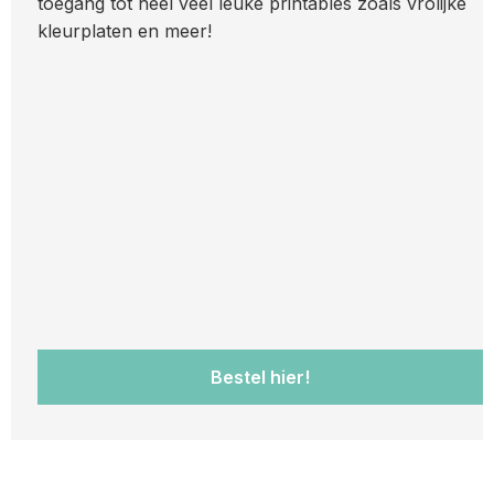
toegang tot heel veel leuke printables zoals vrolijke
kleurplaten en meer!
Bestel hier!