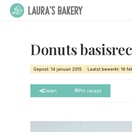
Donuts basisrece
Gepost: 14 januari 2015
Laatst bewerkt: 16 fe
Delen
Pin recept