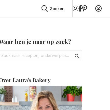
op
op
op
Zoeken
Instagram
Facebook
Pinterest
Waar ben je naar op zoek?
Over Laura’s Bakery