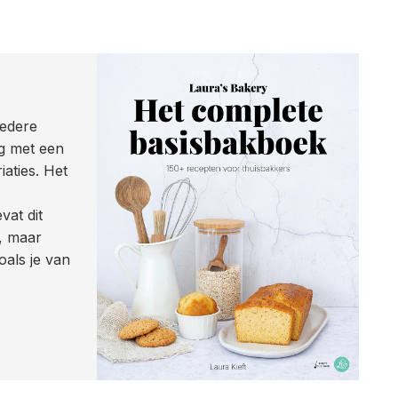
iedere
ag met een
aties. Het
vat dit
, maar
als je van