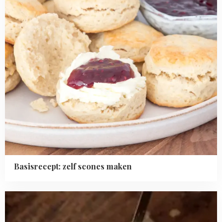
Basisrecept: zelf scones maken
Read
more
about