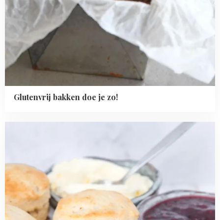
Glutenvrij bakken doe je zo!
Read
more
about
Basisrecept:
zelf
scones
maken