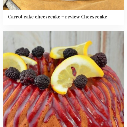
Carrot cake cheesecake + review Cheesecake
Read
more
about
Citroen
cake
met
bramen