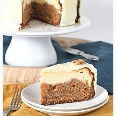
more
about
Carrot
cake
cheesecake
+
review
Cheesecake