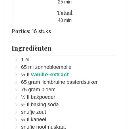
minuten
25
min
Totaal
minuten
40
min
Porties:
16
stuks
Ingrediënten
1
ei
65
ml
zonnebloemolie
vanille-extract
½
tl
65
gram
lichtbruine basterdsuiker
75
gram
bloem
½
tl
bakpoeder
¼
tl
baking soda
snufje
zout
½
tl
kaneel
snufje
nootmuskaat