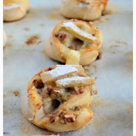
more
about
Walnoten,
gorgonzola
en
peer
broodjes