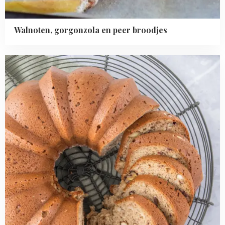
Walnoten, gorgonzola en peer broodjes
Read
more
about
Bananenbrood
tulband
met
noten