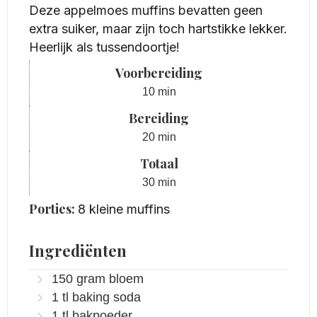
Deze appelmoes muffins bevatten geen
extra suiker, maar zijn toch hartstikke lekker.
Heerlijk als tussendoortje!
Voorbereiding
minuten
10
min
Bereiding
minuten
20
min
Totaal
minuten
30
min
Porties:
8
kleine muffins
Ingrediënten
150
gram
bloem
1
tl
baking soda
1
tl
bakpoeder