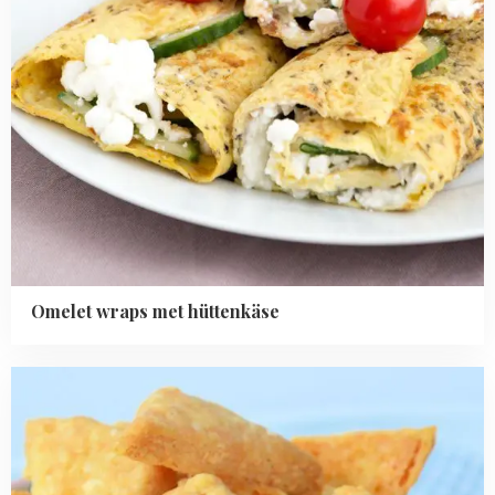
Omelet wraps met hüttenkäse
Read
more
about
Kaaskoekjes