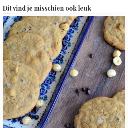
Dit vind je misschien ook leuk
Read
more
about
Cappuccino
koeken
met
chocolade
en
hazelnoten