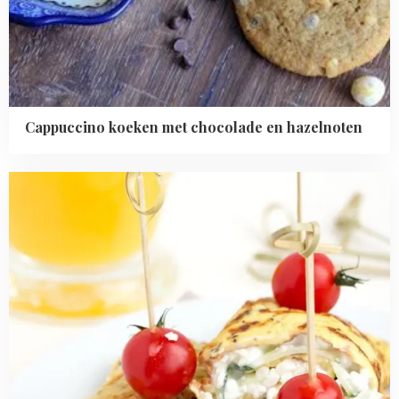
Cappuccino koeken met chocolade en hazelnoten
Read
more
about
Omelet
wraps
met
hüttenkäse