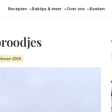
Recepten
Baktips & meer
Over ons
Boeken
roodjes
ebruari 2026