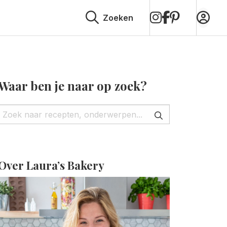
op
op
op
Zoeken
Instagram
Facebook
Pinterest
Waar ben je naar op zoek?
Over Laura’s Bakery