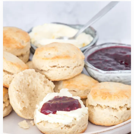
Read
more
about
Basisrecept:
zelf
scones
maken