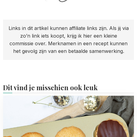
Links in dit artikel kunnen affiliate links zijn. Als jij via
zo’n link iets koopt, krijg ik hier een kleine
commissie over. Merknamen in een recept kunnen
het gevolg zijn van een betaalde samenwerking.
Dit vind je misschien ook leuk
Read
more
about
Madeleines
met
chocolade