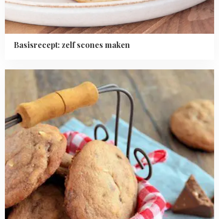
Basisrecept: zelf scones maken
Read
more
about
Toblerone
koekjes