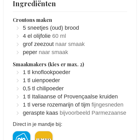
Ingrediënten
Croutons maken
5
sneetjes
(oud) brood
4
el
olijfolie
60 ml
grof zeezout
naar smaak
peper
naar smaak
Smaakmakers (kies er max. 2)
1
tl
knoflookpoeder
1
tl
uienpoeder
0,5
tl
chilipoeder
1
tl
Italiaanse of Provençaalse kruiden
1
tl
verse rozemarijn of tijm
fijngesneden
geraspte kaas
bijvoorbeeld Parmezaanse
Direct in je mandje bij: