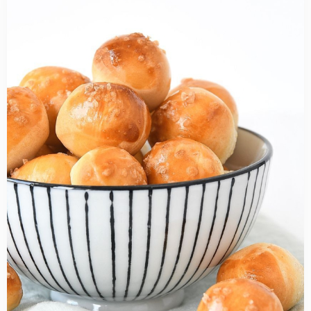
more
about
Pretzel
bites