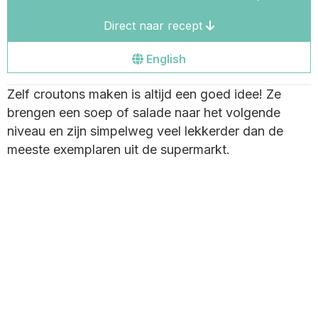
Direct naar recept
Go
English
to
Zelf croutons maken is altijd een goed idee! Ze
the
brengen een soep of salade naar het volgende
english
niveau en zijn simpelweg veel lekkerder dan de
site
meeste exemplaren uit de supermarkt.