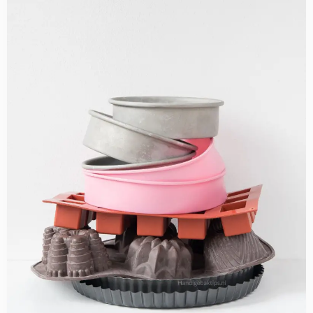
Siliconen
of
metalen
bakvormen?