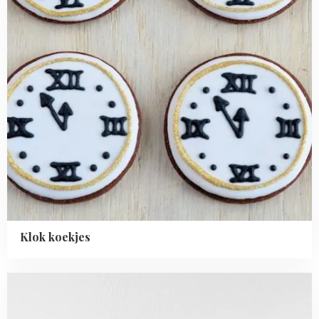
Klok koekjes
Read
more
about