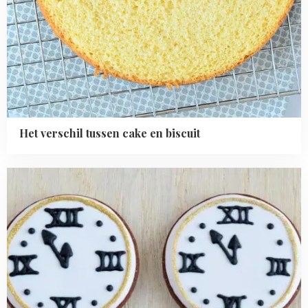
Het verschil tussen cake en biscuit
Read
more
about
Klok
koekjes