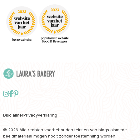
Follow
Delen
Delen
us
via
via
on
Facebook
Pinterest
Disclaimer
Privacyverklaring
Instagram
© 2026 Alle rechten voorbehouden teksten van blogs alsmede
beeldmateriaal mogen nooit zonder toestemming worden