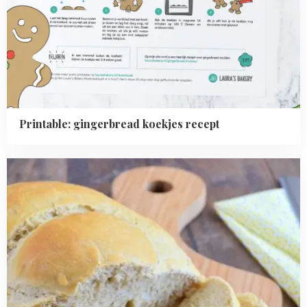
Printable: gingerbread koekjes recept
Read
more
about
Volkorenbrood