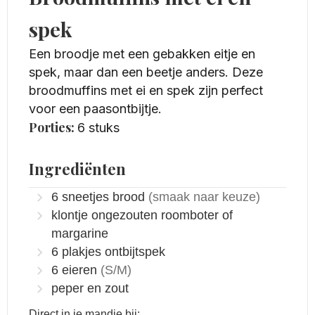
spek
Een broodje met een gebakken eitje en
spek, maar dan een beetje anders. Deze
broodmuffins met ei en spek zijn perfect
voor een paasontbijtje.
Porties:
6
stuks
Ingrediënten
6
sneetjes
brood
(smaak naar keuze)
klontje
ongezouten roomboter of
margarine
6
plakjes
ontbijtspek
6
eieren
(S/M)
peper en zout
Direct in je mandje bij: