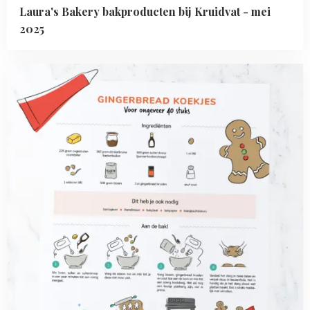
Laura's Bakery bakproducten bij Kruidvat - mei
2025
Read
more
about
Printable:
gingerbread
koekjes
recept