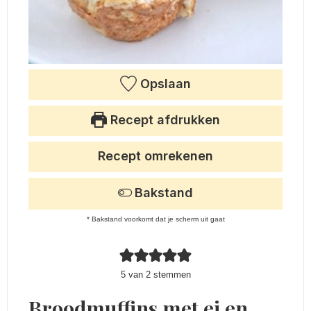
Opslaan
Recept afdrukken
Recept omrekenen
Bakstand
* Bakstand voorkomt dat je scherm uit gaat
5
van
2
stemmen
Broodmuffins met ei en