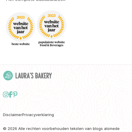
Follow
Delen
Delen
us
via
via
on
Facebook
Pinterest
Disclaimer
Privacyverklaring
Instagram
© 2026 Alle rechten voorbehouden teksten van blogs alsmede