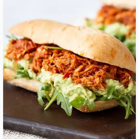
more
about
Broodje
pulled
chicken
met
guacamole