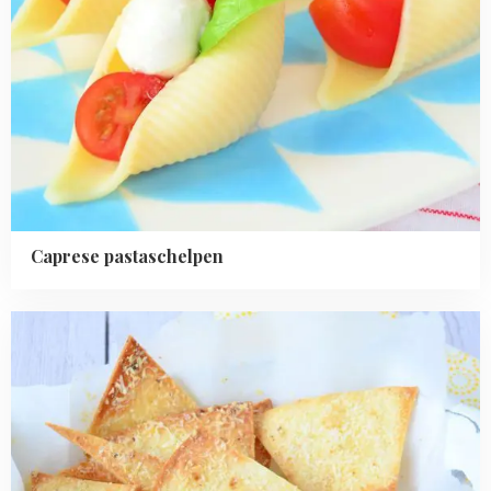
Caprese pastaschelpen
Read
more
about
Tortilla
chips
met
Parmezaanse