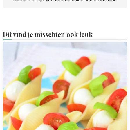
Dit vind je misschien ook leuk
Read
more
about
Caprese
pastaschelpen