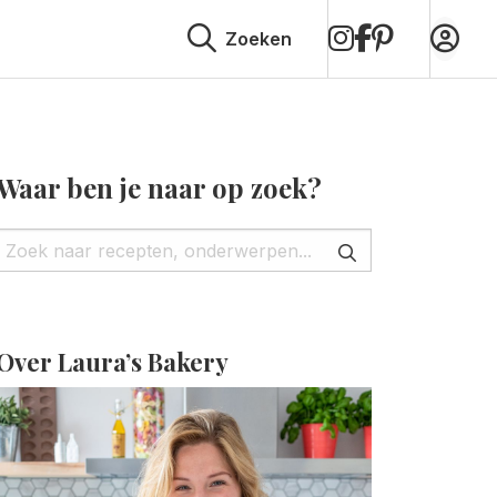
op
op
op
Zoeken
Instagram
Facebook
Pinterest
Waar ben je naar op zoek?
Over Laura’s Bakery