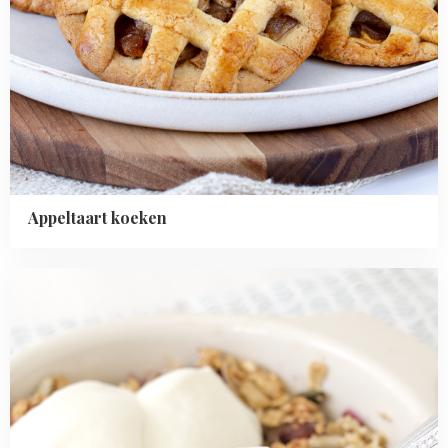
Appeltaart koeken
Read
more
about
Ontbijt
crumble
met
kwark