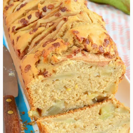
Read
more
about
Kruidige
perencake