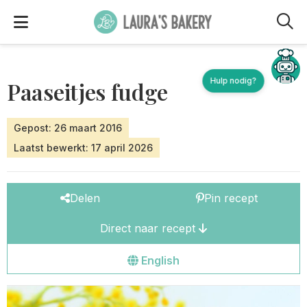
M
Hulp nodig?
Paaseitjes fudge
Gepost: 26 maart 2016
Laatst bewerkt: 17 april 2026
Delen
Pin recept
Direct naar recept
Go
English
to
the