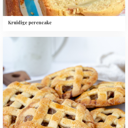
Kruidige perencake
Read
more
about
Appeltaart
koeken