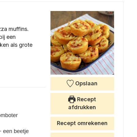
zza muffins.
bij een
ken als grote
Opslaan
Recept
afdrukken
omboter
Recept omrekenen
+ een beetje