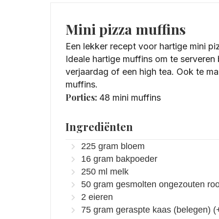
Mini pizza muffins
Een lekker recept voor hartige mini pi
Ideale hartige muffins om te serveren 
verjaardag of een high tea. Ook te ma
muffins.
Porties:
48
mini muffins
Ingrediënten
225
gram
bloem
16
gram
bakpoeder
250
ml
melk
50
gram
gesmolten ongezouten ro
2
eieren
75
gram
geraspte kaas (belegen) (