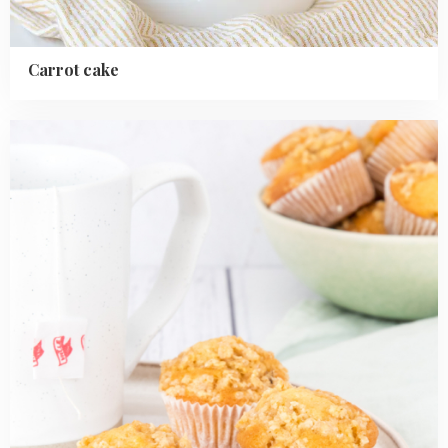
Carrot cake
Read
more
about
Mini
citroen
kruimelmuffins