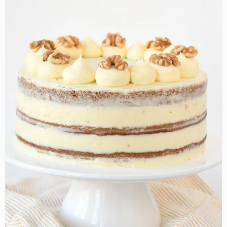
more
about
Carrot
cake