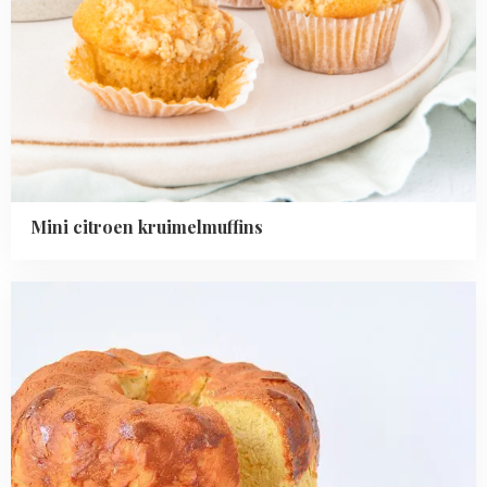
Mini citroen kruimelmuffins
Read
more
about
Brioche
tulband