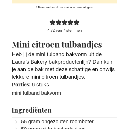
* Bakstand voorkomt dat je scherm uit gaat
4.72
van
7
stemmen
Mini citroen tulbandjes
Heb jij de mini tulband bakvorm uit de
Laura’s Bakery bakproductenlijn? Dan kun
je aan de bak met deze schattige en onwijs
lekkere mini citroen tulbandjes.
Porties:
6
stuks
mini tulband bakvorm
Ingrediënten
55
gram
ongezouten roomboter
50
gram
witte basterdsuiker