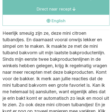
Direct naar recept
Go
English
to
Heerlijk smeuïg zijn ze, deze mini citroen
the
tulbandjes. En daarnaast vooral onwijs lekker en
english
simpel om te maken. Ik maakte ze met de mini
site
tulband bakvorm uit mijn laatste bakproductenlijn.
Sinds mijn eerste twee bakproductenlijnen in de
winkels hebben gelegen, krijg ik regelmatig vragen
naar meer recepten met deze bakproducten. Komt
voor de bakker. Ik merk aan jullie reacties dat de
mini tulband bakvorm een grote favoriet is. Kan ik
me helemaal bij aansluiten, want eigenlijk alles dat
je erin bakt komt er automatisch zo leuk en mooi uit
te zien. Zo ook deze mini citroen tulbandjes! En je
kunt er nog op zoveel manieren mee variëren. Kijk