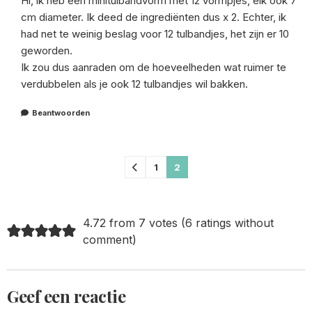
Hi, ik heb een minitulbandvorm met 12 vormpjes, elk ook 7
cm diameter. Ik deed de ingrediënten dus x 2. Echter, ik
had net te weinig beslag voor 12 tulbandjes, het zijn er 10
geworden.
Ik zou dus aanraden om de hoeveelheden wat ruimer te
verdubbelen als je ook 12 tulbandjes wil bakken.
Beantwoorden
Comments
1
2
pagination
4.72 from 7 votes (
6 ratings without
comment
)
Geef een reactie