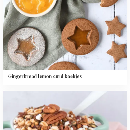
Gingerbread lemon curd koekjes
Read
more
about
Pecannoten
granola
met