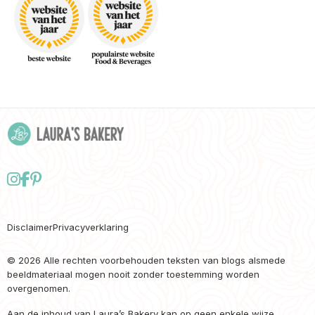
Follow
Delen
Delen
us
via
via
on
Facebook
Pinterest
Disclaimer
Privacyverklaring
Instagram
© 2026 Alle rechten voorbehouden teksten van blogs alsmede
beeldmateriaal mogen nooit zonder toestemming worden
overgenomen.
Aan de inhoud van Laura’s Bakery kan op geen enkele wijze