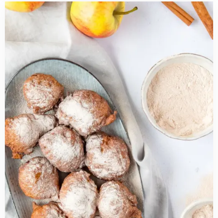
Read
more
about
Appel-
kaneel
oliebollen