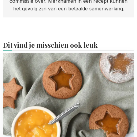
commissie over. Merknamen in een recept kunnen
het gevolg zijn van een betaalde samenwerking.
Dit vind je misschien ook leuk
Read
more
about
Gingerbread
lemon
curd
koekjes