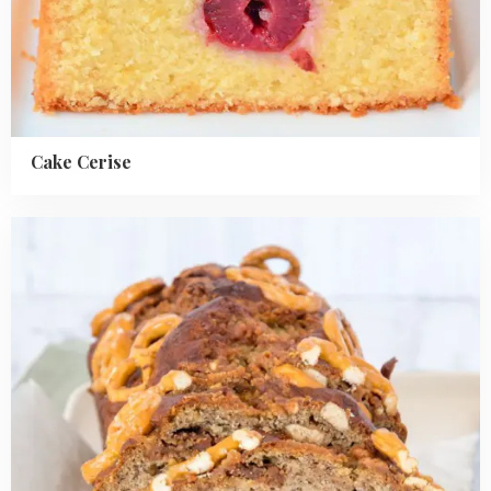
Cake Cerise
Read
more
about
Pindakaas-
pretzel
bananenbrood