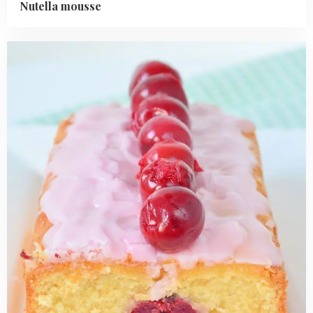
Nutella mousse
Read
more
about
Cake
Cerise