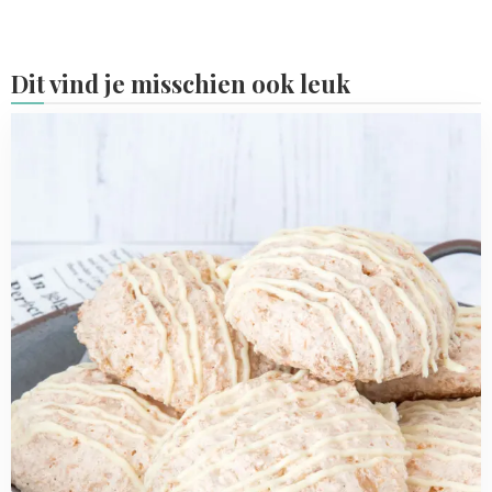
Dit vind je misschien ook leuk
Read
more
about
Kokosbollen
met
witte
chocolade