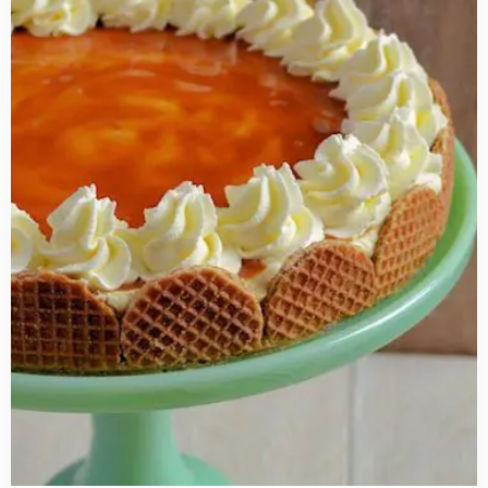
Stroopwafel
taart