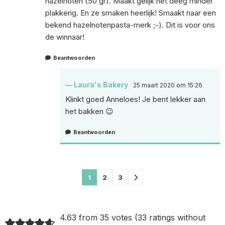
hazelnoten (50 gr). Maakt gelijk het deeg minder
plakkerig. En ze smaken heerlijk! Smaakt naar een
bekend hazelnotenpasta-merk ;-). Dit is voor ons
de winnaar!
Beantwoorden
Laura's Bakery
25 maart 2020 om 15:26
Klinkt goed Anneloes! Je bent lekker aan
het bakken 😉
Beantwoorden
Comments
1
2
3
pagination
4.63 from 35 votes (
33 ratings without