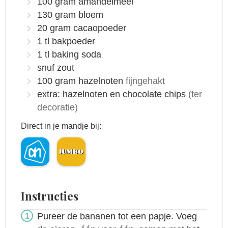
100
gram
amandelmeel
130
gram
bloem
20
gram
cacaopoeder
1
tl
bakpoeder
1
tl
baking soda
snuf
zout
100
gram
hazelnoten
fijngehakt
extra: hazelnoten en chocolate chips
(ter
decoratie)
Direct in je mandje bij:
Instructies
Pureer de bananen tot een papje. Voeg