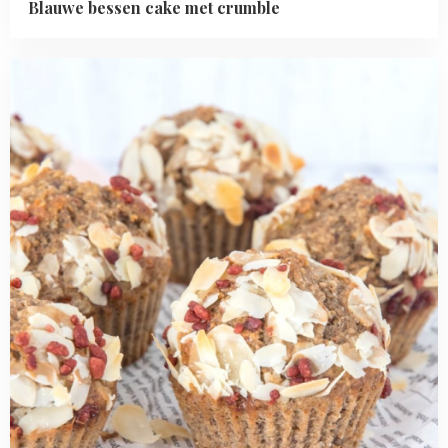
Blauwe bessen cake met crumble
Read
more
about
Volkoren
amandel-
kaneel
bananenbrood
muffins