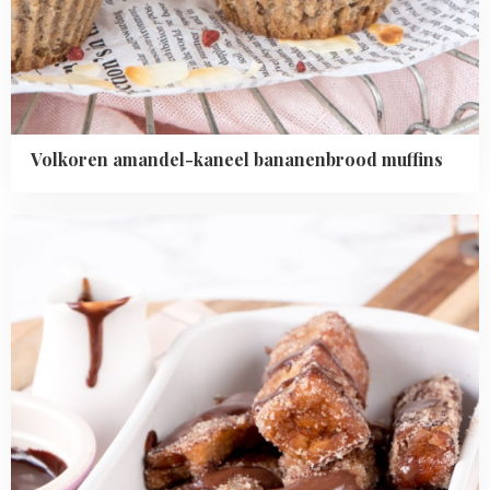
Volkoren amandel-kaneel bananenbrood muffins
Read
more
about
Wentelteefjessticks
met
chocoladesaus