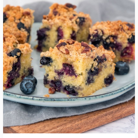
Blauwe
bessen
cake
met
crumble