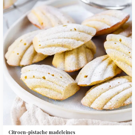
pistache
madeleines
Citroen-pistache madeleines