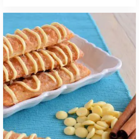
Read
more
about
kaneelstengels
met
witte
chocola