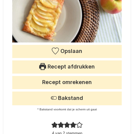
Opslaan
Recept afdrukken
Recept omrekenen
Bakstand
* Bakstand voorkomt dat je scherm uit gaat
4
van
2
stemmen