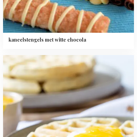
kaneelstengels met witte chocola
Read
more
about
Citroen-
maanzaad
wafels
met
lemon
curd